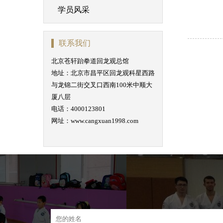
学员风采
联系我们
北京苍轩跆拳道回龙观总馆
地址：北京市昌平区回龙观科星西路
与龙锦二街交叉口西南100米中顺大
厦八层
电话：4000123801
网址：www.cangxuan1998.com