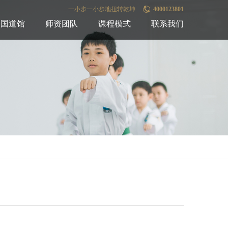
一小步一小步地扭转乾坤
4000123801
全国道馆
师资团队
课程模式
联系我们